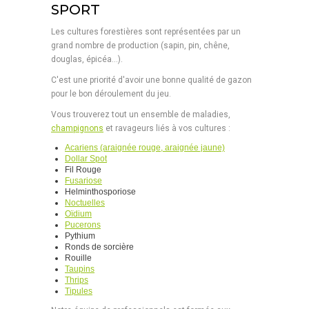
SPORT
Les cultures forestières sont représentées par un
grand nombre de production (sapin, pin, chêne,
douglas, épicéa...).
C'est une priorité d'avoir une bonne qualité de gazon
pour le bon déroulement du jeu.
Vous trouverez tout un ensemble de maladies,
champignons
et ravageurs liés à vos cultures :
Acariens (araignée rouge, araignée jaune)
Dollar Spot
Fil Rouge
Fusariose
Helminthosporiose
Noctuelles
Oïdium
Pucerons
Pythium
Ronds de sorcière
Rouille
Taupins
Thrips
Tipules