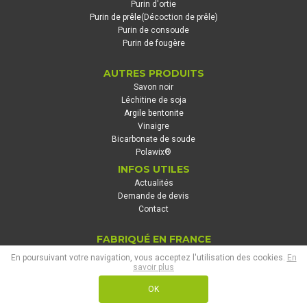
Purin d'ortie
Purin de prêle
(Décoction de prêle)
Purin de consoude
Purin de fougère
AUTRES PRODUITS
Savon noir
Léchitine de soja
Argile bentonite
Vinaigre
Bicarbonate de soude
Polawix®
INFOS UTILES
Actualités
Demande de devis
Contact
FABRIQUÉ EN FRANCE
En poursuivant votre navigation, vous acceptez l'utilisation des cookies.
En
savoir plus
OK
© 2019 - SPN AGROBIO - Tous droits réservés -
Mentions légales
-
Exercez vos droits
-
Réalisation Planète Communication
-
propulsé par Saytup