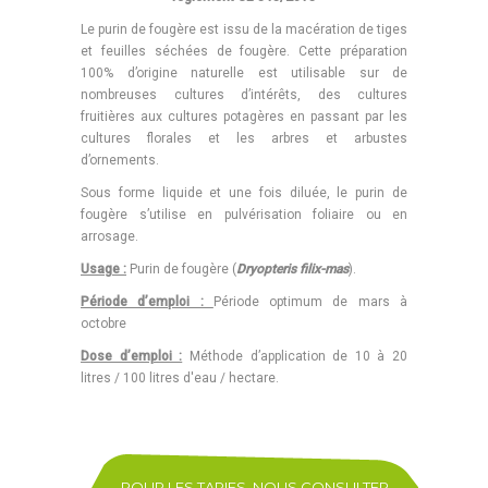
Le purin de fougère est issu de la macération de tiges
et feuilles séchées de fougère. Cette préparation
100% d’origine naturelle est utilisable sur de
nombreuses cultures d’intérêts, des cultures
fruitières aux cultures potagères en passant par les
cultures florales et les arbres et arbustes
d’ornements.
Sous forme liquide et une fois diluée, le purin de
fougère s’utilise en pulvérisation foliaire ou en
arrosage.
Usage :
Purin de fougère (
Dryopteris filix-mas
).
Période d’emploi :
Période optimum de mars à
octobre
Dose d’emploi :
Méthode d’application de 10 à 20
litres / 100 litres d'eau / hectare.
POUR LES TARIFS, NOUS CONSULTER