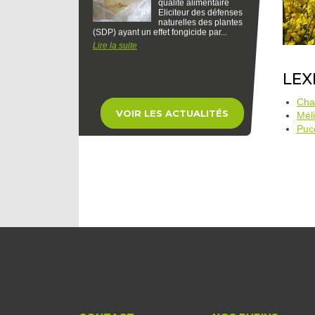
Eliciteur des défenses
naturelles des plantes
(SDP) ayant un effet fongicide par...
Lire la suite
LEX
27 oct. 2023
Cha
SITEVI 2023
VOIR LES ACTUALITÉS
Mél
SPN AGROBIO sera
Puc
présent au SITEVI au
stand AGROBIOTOP
B6 D025. Retrouvez
nous à Montpellier du
28 au 30 novembre 2023 de 8h30 à
18h00.
Lire la suite