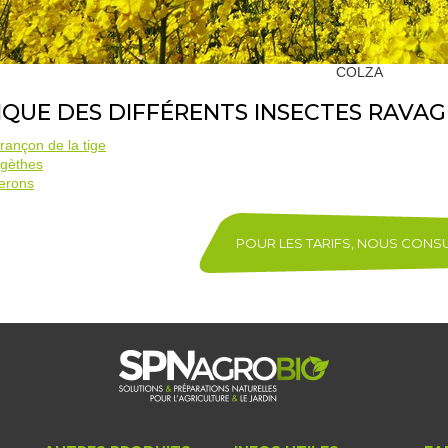
COLZA
IQUE DES DIFFÉRENTS INSECTES RAVAG
rançon de la tige
igèthes
erons
POUR LES TARIFS, NOUS CONS