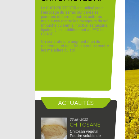
Poudre soluble de
qualité alimentaire
Le CHITOPROTECT® est utilisé pour
Eliciteur des défenses
l'enrobage du semis sur céréales,
naturelles des plantes
pommes de terre et autres cultures
(SDP) ayant un effet fongicide par...
mais aussi contre les ravageurs du sol
Lire la suite
(mouche du semis, noctuelles,taupins,
tipules...) en l'additionnant au PEC ou
OCASE.
On constate une augmentation du
rendement et un effet protection contre
27 oct. 2023
les maladies du sol.
SITEVI 2023
SPN AGROBIO sera
présent au SITEVI au
stand AGROBIOTOP
B6 D025. Retrouvez
nous à Montpellier du
28 au 30 novembre 2023 de 8h30 à
18h00.
Lire la suite
ACTUALITÉS
28 juin 2022
CHITOSANE
Chitosan végétal
Poudre soluble de
qualité alimentaire