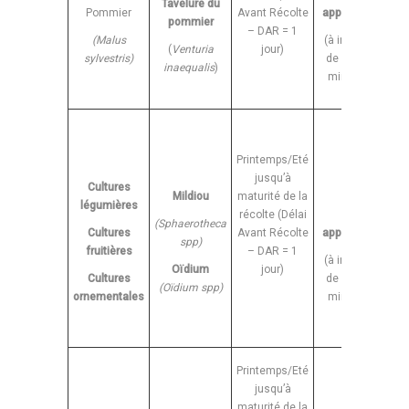
Tavelure du
Pommier
Avant Récolte
applications
pommier
m
– DAR = 1
(Malus
(à intervalle
(
Venturia
jour)
sylvestris)
de 10 jours
inaequalis
)
minimum)
Printemps/Eté
jusqu’à
e
Cultures
Mildiou
maturité de la
légumières
récolte (Délai
1 à 8
m
(Sphaerotheca
Cultures
Avant Récolte
applications
spp)
fruitières
– DAR = 1
(à intervalle
Oïdium
jour)
Cultures
de 10 jours
(Oïdium spp)
(
ornementales
minimum)
m
Printemps/Eté
jusqu’à
maturité de la