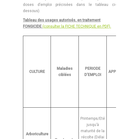
doses d’emploi précisées dans le tableau ci-
dessous).
Tableau des usages autorisés, en traitement
FONGICIDE
(consulter la FICHE TECHNIQUE en PDF)
.
(
à
Maladies
PERIODE
CULTURE
APPLICATION
ciblées
D’EMPLOI
pu
Printemps/Eté
jusqu’à
maturité de la
Arboriculture
e
récolte (Délai
1 à 8