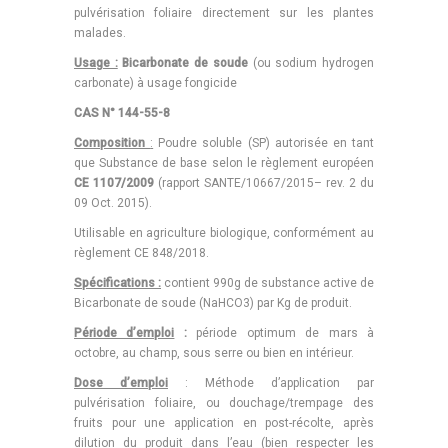
pulvérisation foliaire directement sur les plantes
malades.
Usage :
Bicarbonate de soude
(ou sodium hydrogen
carbonate) à usage fongicide
CAS N° 144-55-8
Composition
:
Poudre soluble (SP) autorisée en tant
que Substance de base selon le règlement européen
CE 1107/2009
(rapport SANTE/10667/2015– rev. 2 du
09 Oct. 2015).
Utilisable en agriculture biologique,
conformément au
règlement CE 848/2018.
Spécifications :
contient 990g de substance active de
Bicarbonate de soude (NaHCO3) par Kg de produit.
Période d’emploi
:
période optimum de mars à
octobre, au champ, sous serre ou bien en intérieur.
Dose d’emploi
: Méthode d’application par
pulvérisation foliaire, ou douchage/trempage des
fruits pour une application en post-récolte, après
dilution du produit dans l’eau (bien respecter les